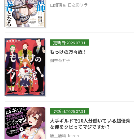
山畑璃杏
日之影ソラ
更新日:2026.07.31
もっけの万々歳！
伽奈茶井子
更新日:2026.07.31
大手ギルドで10人分働いている超優秀
な俺をクビってマジですか？
唐土唐助
feiren