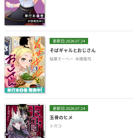
更新日:2026.07.24
そばギャルとおじさん
稲葉そーへー
本橋隆司
更新日:2026.07.24
玉骨のヒメ
トガコ