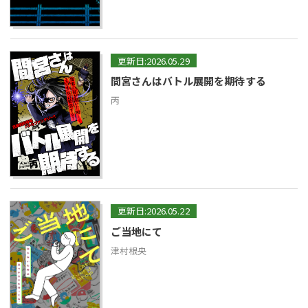
更新日:2026.05.29
間宮さんはバトル展開を期待する
丙
更新日:2026.05.22
ご当地にて
津村根央