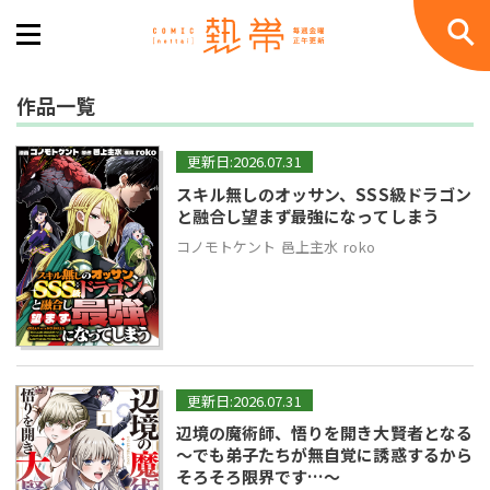
作品一覧
更新日:2026.07.31
スキル無しのオッサン、SSS級ドラゴン
と融合し望まず最強になってしまう
コノモトケント
邑上主水
roko
更新日:2026.07.31
辺境の魔術師、悟りを開き大賢者となる
〜でも弟子たちが無自覚に誘惑するから
そろそろ限界です…〜