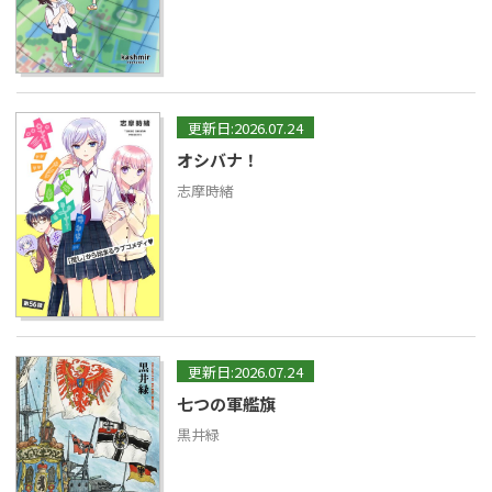
更新日:2026.07.24
オシバナ！
志摩時緒
更新日:2026.07.24
七つの軍艦旗
黒井緑