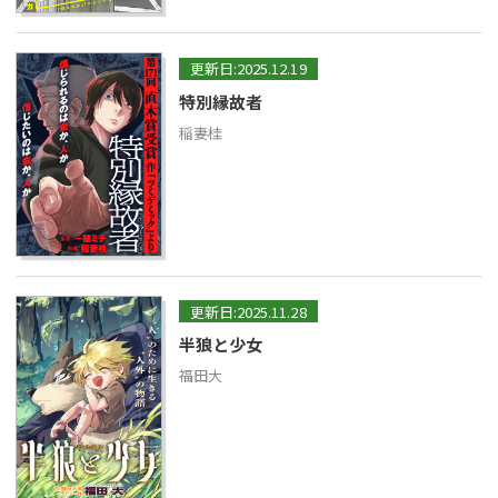
更新日:2025.12.19
特別縁故者
稲妻桂
更新日:2025.11.28
半狼と少女
福田大