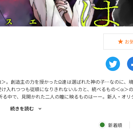
お
Ω＞。創造主の力を授かったΩ達は選ばれた神の子…なのに、
受け入れつつも従順になりきれないルカと、統べるもの＜α＞
祈る中で、見開かれた二人の瞳に映るものはーー。新人・オリ
世界の成り立ちと常識を揺るがす衝撃作！＜毎月第1金曜更新
続きを読む
新着順