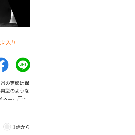
気に入り
境遇の実態は保
の典型のような
タスエ、圧巻
＞
1話から