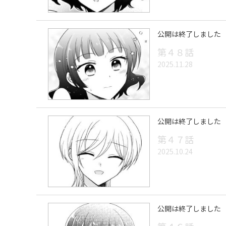
公開は終了しました
第４８話
2025.11.28
公開は終了しました
第４７話
2025.10.24
公開は終了しました