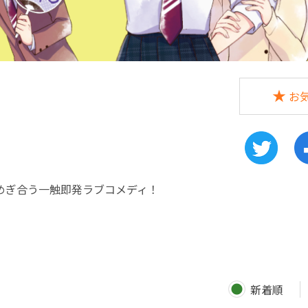
お
めぎ合う一触即発ラブコメディ！
新着順