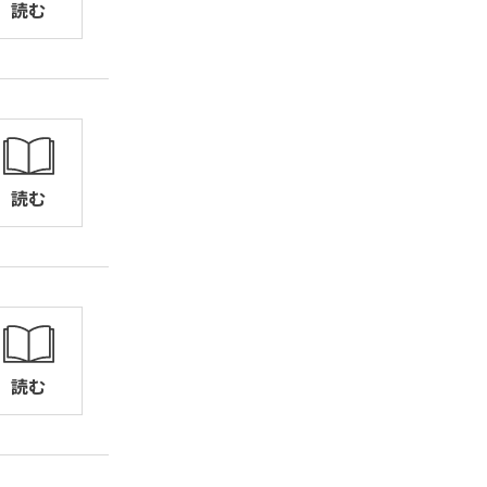
読む
読む
読む