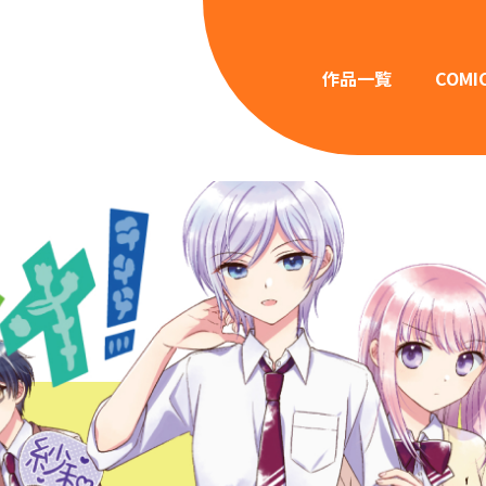
作品一覧
COMI