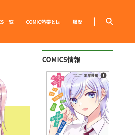
CS一覧
COMIC熱帯とは
履歴
COMICS情報