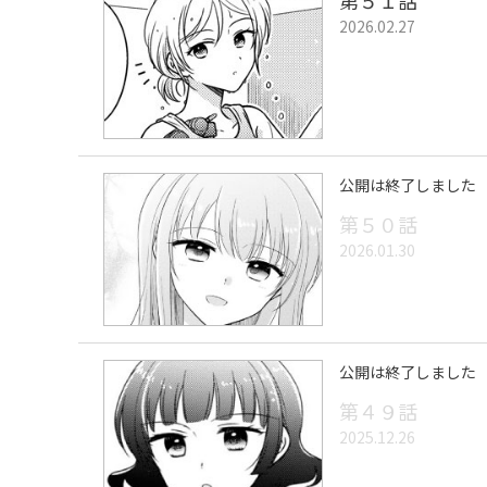
2026.02.27
公開は終了しました
第５０話
2026.01.30
公開は終了しました
第４９話
2025.12.26