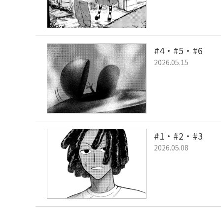
#4・#5・#6
2026.05.15
#1・#2・#3
2026.05.08