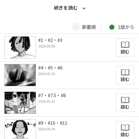
のは、それぞれに〈何か〉を抱えた人たちで…。 新しい才能・ヤ
続きを読む
ツモエが描く、さびしい心を包み込むミッドナイト・ストーリ
ー。単行本5月22日発売！
新着順
1話から
#1・#2・#3
2026.05.08
読む
#4・#5・#6
2026.05.15
読む
#7・#7.5・#8
2026.05.22
読む
#9・#10・#11
2026.05.29
読む