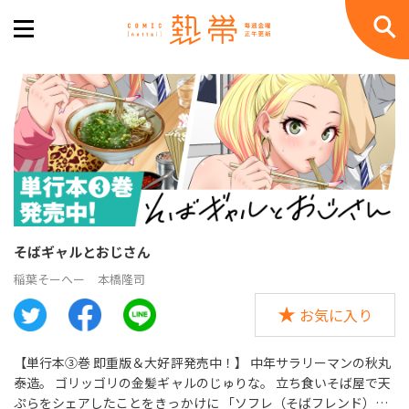
そばギャルとおじさん
稲葉そーへー
本橋隆司
お気に入り
【単行本③巻 即重版＆大好評発売中！】 中年サラリーマンの秋丸
泰造。 ゴリッゴリの金髪ギャルのじゅりな。 立ち食いそば屋で天
ぷらをシェアしたことをきっかけに 「ソフレ（そばフレンド）」