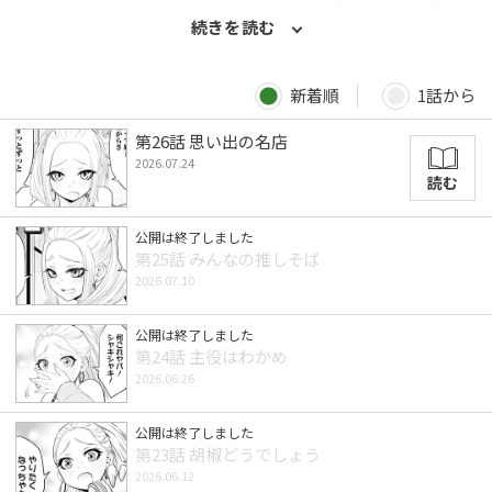
になったふたりは、 いっしょにそば屋巡りをすることに…!! 日本
続きを読む
人のソウルフード「立ち食いそば」をおいしく食べ尽くす、極上
のそばコメディ！ 〈毎月第2・4金曜日更新〉
新着順
1話から
第26話 思い出の名店
2026.07.24
読む
公開は終了しました
第25話 みんなの推しそば
2026.07.10
公開は終了しました
第24話 主役はわかめ
2026.06.26
公開は終了しました
第23話 胡椒どうでしょう
2026.06.12