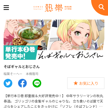
そばギャルとおじさん
稲葉そーへー
本橋隆司
お気に入り
【単行本③巻 即重版＆大好評発売中！】 中年サラリーマンの秋丸
泰造。 ゴリッゴリの金髪ギャルのじゅりな。 立ち食いそば屋で天
ぷらをシェアしたことをきっかけに 「ソフレ（そばフレンド）」