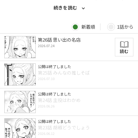
になったふたりは、 いっしょにそば屋巡りをすることに…!! 日本
続きを読む
人のソウルフード「立ち食いそば」をおいしく食べ尽くす、極上
のそばコメディ！ 〈毎月第2・4金曜日更新〉
新着順
1話から
第26話 思い出の名店
2026.07.24
読む
公開は終了しました
第25話 みんなの推しそば
2026.07.10
公開は終了しました
第24話 主役はわかめ
2026.06.26
公開は終了しました
第23話 胡椒どうでしょう
2026.06.12