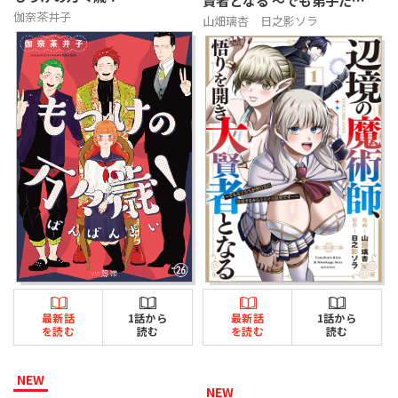
賢者となる 〜でも弟子たち
が無自覚に誘惑するからそろ
伽奈茶井子
山畑璃杏
日之影ソラ
そろ限界です…〜
最新話
1話から
最新話
1話から
を読む
読む
を読む
読む
NEW
NEW