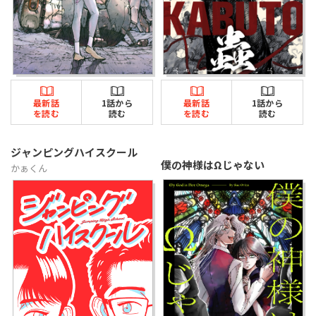
最新話
1話から
最新話
1話から
を読む
読む
を読む
読む
ジャンピングハイスクール
僕の神様はΩじゃない
かぁくん