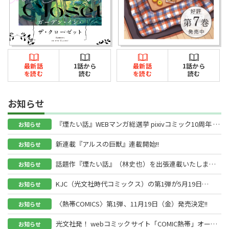
最新話
1話から
最新話
1話から
を読む
読む
を読む
読む
お知らせ
『煙たい話』WEBマンガ総選挙 pixivコミック10周年 特
お知らせ
別編ノミネート!!
新連載『アルスの巨獣』連載開始!!
お知らせ
話題作『煙たい話』（林史也）を出張連載いたしま
お知らせ
す！
KJC（光文社時代コミックス）の第1弾が5月19日
お知らせ
（木）に発売!!
〈熱帯COMICS〉第1弾、11月19日（金）発売決定!!
お知らせ
光文社発！ webコミックサイト「COMIC熱帯」オープ
お知らせ