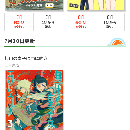
最新話
1話から
最新話
1話から
を読む
読む
を読む
読む
7月10日更新
無用の皇子は西に向き
山本真也