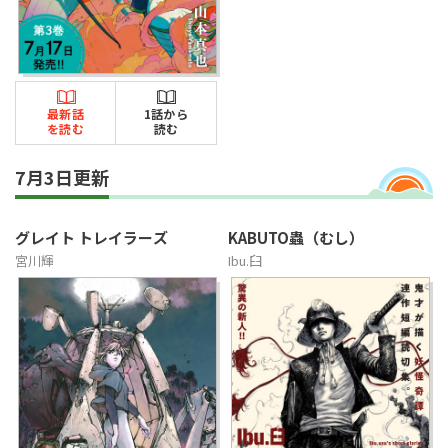
最新話
1話から
を読む
読む
7月3日更新
グレイト トレイラーズ
KABUTO蟲（むし）
宮川輝
Ibu.臼