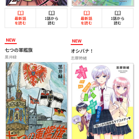
最新話
1話から
最新話
1話から
を読む
読む
を読む
読む
NEW
NEW
七つの軍艦旗
オシバナ！
黒井緑
志摩時緒