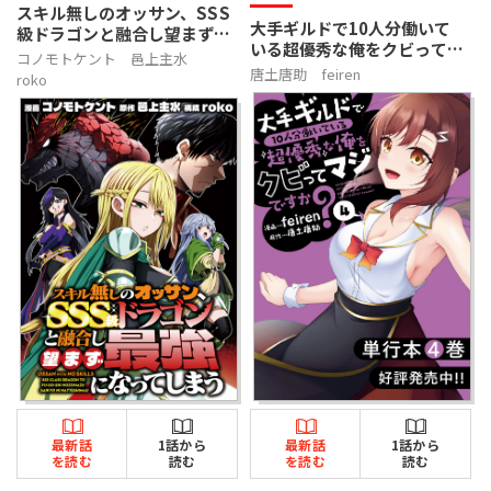
スキル無しのオッサン、SSS
大手ギルドで10人分働いて
級ドラゴンと融合し望まず最
いる超優秀な俺をクビってマ
強になってしまう
コノモトケント
邑上主水
ジですか？
唐土唐助
feiren
roko
最新話
1話から
最新話
1話から
を読む
読む
を読む
読む