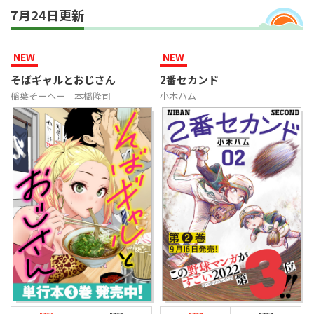
7月24日更新
NEW
NEW
そばギャルとおじさん
2番セカンド
稲葉そーへー
本橋隆司
小木ハム