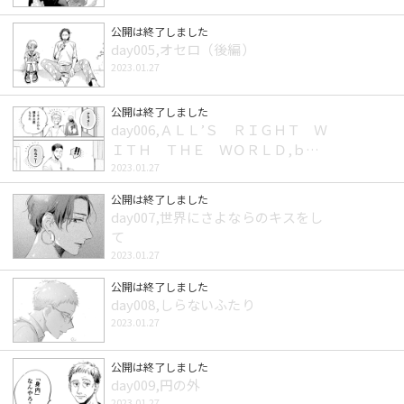
公開は終了しました
day005,オセロ（後編）
2023.01.27
公開は終了しました
day006,ＡＬＬ’Ｓ ＲＩＧＨＴ Ｗ
ＩＴＨ ＴＨＥ ＷＯＲＬＤ,ｂｕ
ｔ
2023.01.27
公開は終了しました
day007,世界にさよならのキスをし
て
2023.01.27
公開は終了しました
day008,しらないふたり
2023.01.27
公開は終了しました
day009,円の外
2023.01.27