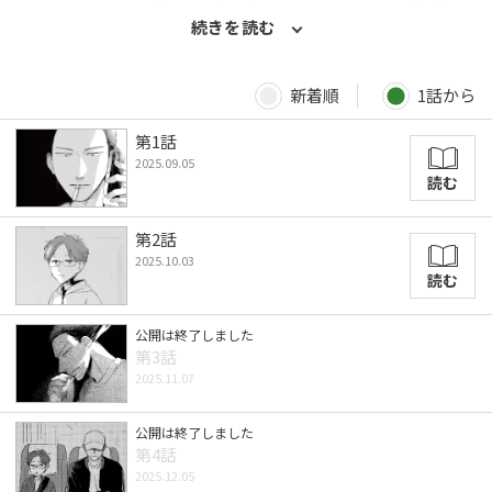
金曜日更新】
続きを読む
新着順
1話から
第1話
2025.09.05
読む
第2話
2025.10.03
読む
公開は終了しました
第3話
2025.11.07
公開は終了しました
第4話
2025.12.05