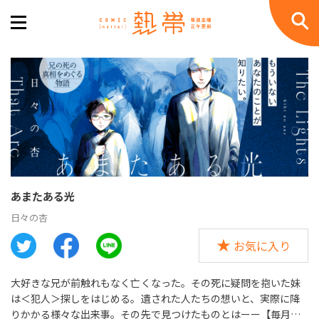
あまたある光
日々の杏
お気に入り
大好きな兄が前触れもなく亡くなった。その死に疑問を抱いた妹
は＜犯人＞探しをはじめる。遺された人たちの想いと、実際に降
りかかる様々な出来事。その先で見つけたものとはーー【毎月第1