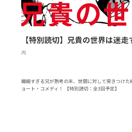
【特別読切】兄貴の世界は迷走
丙
繊細すぎる兄が熟考の末、世間に対して突きつけた結
ョート・コメディ！ 【特別読切：全3回予定】