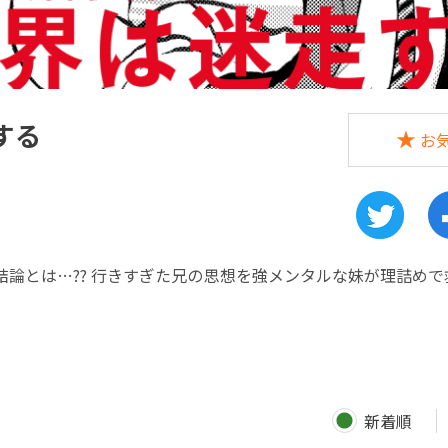
する
お
論とは…?? 行きすぎた兄の思想を強メンタルな妹が理詰めで
新着順