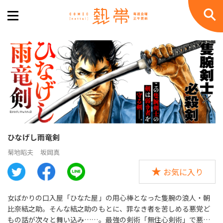
ひなげし雨竜剣
菊地昭夫
坂岡真
お気に入り
女ばかりの口入屋「ひなた屋」の用心棒となった隻腕の浪人・朝
比奈結之助。そんな結之助のもとに、罪なき者を苦しめる悪党ど
もの話が次々と舞い込み……。最強の剣術「無住心剣術」で悪に