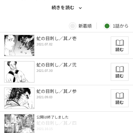
立ち向かう必殺剣戟譚!! 著者：菊地昭夫／『DR.DMAT』
続きを読む
（原作：高野洋／集英社）、『サクリファイス』（原作：近藤史
恵／秋田書店）などの本格小説コミカライズから、ギャグ作品ま
で幅広いジャンルで活躍中。 著者：坂岡真／大ヒットシリーズ
新着順
1話から
に「鬼役」や「ひなげし雨竜剣」（光文社文庫）など、著作多
数。
虻の目刺し／其ノ壱
2021.07.02
読む
虻の目刺し／其ノ弐
2021.07.30
読む
虻の目刺し／其ノ参
2021.09.03
読む
公開は終了しました
虻の目刺し／其ノ四
2021.10.15