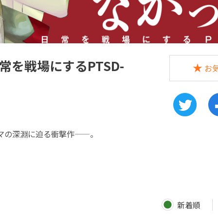
を戦場にするPTSD-
お
マの深淵に迫る衝撃作——。
新着順