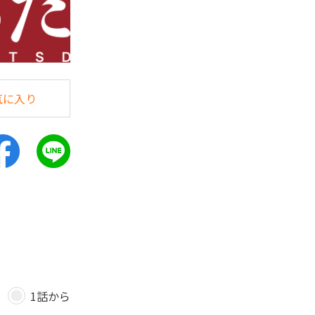
気に入り
1話から