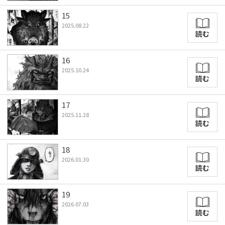
15
2025.08.22
読む
16
2025.10.24
読む
17
2025.11.28
読む
18
2026.01.30
読む
19
2026.07.03
読む