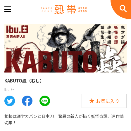
KABUTO蟲（むし）
Ibu.臼
お気に入り
相棒は通学カバンと日本刀。驚異の新人が描く妖怪奇譚、連作読
切集！