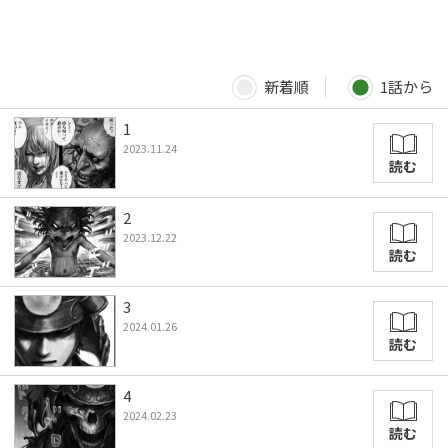
新着順
1話から
1
2023.11.24
読む
2
2023.12.22
読む
3
2024.01.26
読む
4
2024.02.23
読む