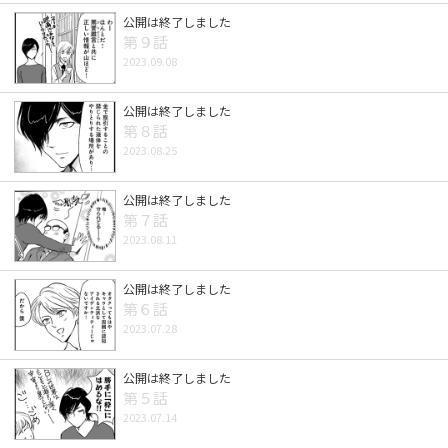
公開は終了しました
第９話
2023.09.08
公開は終了しました
第８話
2023.08.25
公開は終了しました
第７話
2023.08.11
公開は終了しました
第６話
2023.07.28
公開は終了しました
第５話
2023.07.14