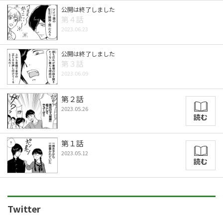
公開は終了しました
第４話
2023.06.23
公開は終了しました
第３話
2023.06.09
第２話
2023.05.26
読む
第１話
2023.05.12
読む
Twitter