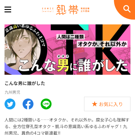
こんな男に誰がした
九州男児
お気に入り
人間には2種類いる……オタクか、それ以外か。腐女子心も理解す
る、全方位穿孔型オタク・凱斗の意識高い系ゆるふわギャグ！九
州男児、異色の4コマ新連載!!