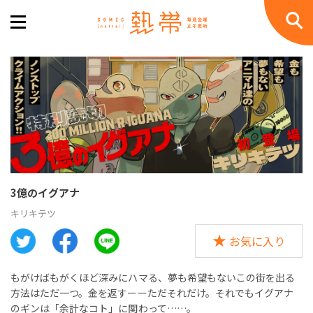
3億のイグアナ
キリキテツ
お気に入り
もがけばもがくほど深みにハマる、夢も希望もないこの街を出る
方法はただ一つ。金を返すーーただそれだけ。それでもイグアナ
のギンは「余計なコト」に関わって……。