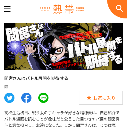
間宮さんはバトル展開を期待する
丙
お気に入り
高校生活初日、戦う女の子キャラが好きな稲穂麦は、自己紹介で
バトル漫画を読むことが趣味だと公言した目つきヤバ目の間宮真
斗と意気投合し、友達になった。しかし間宮さんは、じつは魔族