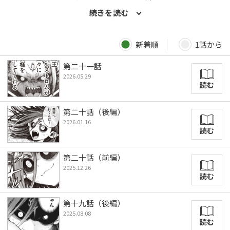
と人間のハーフで……。新鋭が描く圧倒的粉砕系バトルファンタ
続きを読む
ジー！ 著者：丙／本作が連載デビューとなる注目の新人。
新着順
1話から
第二十一話
2026.05.29
読む
第二十話（後編）
2026.01.16
読む
第二十話（前編）
2025.12.26
読む
第十九話（後編）
2025.08.08
読む