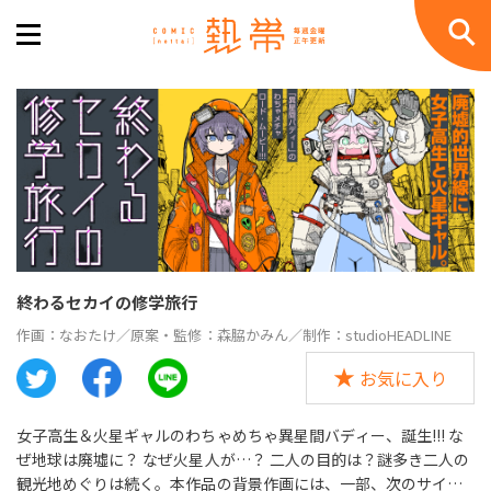
終わるセカイの修学旅行
作画：なおたけ／原案・監修：森脇かみん／制作：studioHEADLINE
お気に入り
女子高生＆火星ギャルのわちゃめちゃ異星間バディー、誕生!!! な
ぜ地球は廃墟に？ なぜ火星人が…？ 二人の目的は？謎多き二人の
観光地めぐりは続く。本作品の背景作画には、一部、次のサイト