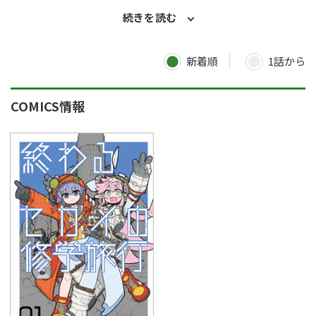
のコンテンツを編集・加工し使用しています（出典：国土交通省
続きを読む
ホームページ https://www.mlit.go.jp/plateau/）。 著者：
studioHEADLINE／気鋭の漫画制作チーム。『魔女ノ結婚』を
「コミックNewtype」で連載中。 著者：なおたけ／studio
新着順
1話から
HEADLINEのメンバー。本作では作画を担当。
COMICS情報