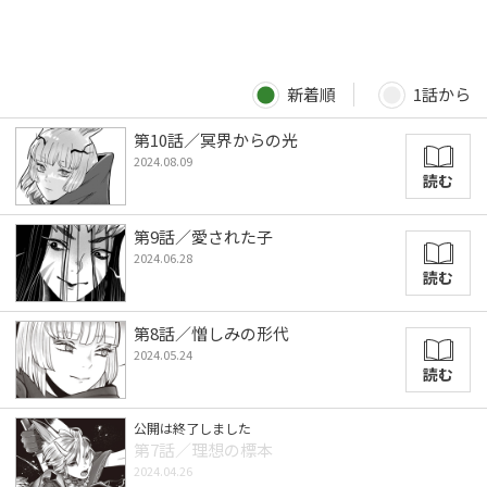
新着順
1話から
第10話／冥界からの光
2024.08.09
読む
第9話／愛された子
2024.06.28
読む
第8話／憎しみの形代
2024.05.24
読む
公開は終了しました
第7話／理想の標本
2024.04.26