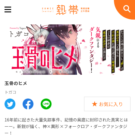
玉骨のヒメ
トガコ
お気に入り
16年前に起きた大量失踪事件、記憶の奥底に封印された真実とは
ーー。新鋭が描く、神×異形×フォークロア・ダークファンタジ
ー！